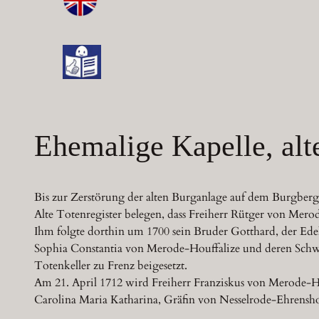
Ehemalige Kapelle, alt
Bis zur Zerstörung der alten Burganlage auf dem Burgberg d
Alte Totenregister belegen, dass Freiherr Rütger von Merod
Ihm folgte dorthin um 1700 sein Bruder Gotthard, der Edel
Sophia Constantia von Merode-Houffalize und deren Schwe
Totenkeller zu Frenz beigesetzt.
Am 21. April 1712 wird Freiherr Franziskus von Merode-Hou
Carolina Maria Katharina, Gräfin von Nesselrode-Ehrenshofe