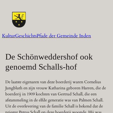
Zum
Inhalt
springen
KulturGeschichtsPfade der Gemeinde Inden
De Schönweddershof ook
genoemd Schalls-hof
De laatste eigenaren van deze boerderij waren Cornelius
Jungbluth en zijn vrouw Katharina geboren Harren, die de
boerderij in 1909 kochten van Gertrud Schall, die een
afstammeling in de elfde generatie was van Palmen Schall.
Uit de overlevering van de familie Schall is bekend dat de
priester Petrus Schall op deze boerderij woonde. Hij was