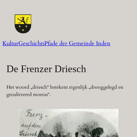
Zum
Inhalt
springen
KulturGeschichtsPfade der Gemeinde Inden
De Frenzer Driesch
Het woord „driesch“ betekent eigenlijk „drooggelegd en
gecultiveerd moeras“.