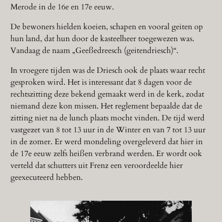
Merode in de 16e en 17e eeuw.
De bewoners hielden koeien, schapen en vooral geiten op
hun land, dat hun door de kasteelheer toegewezen was.
Vandaag de naam „Geeßedreesch (geitendriesch)“.
In vroegere tijden was de Driesch ook de plaats waar recht
gesproken wird. Het is interessant dat 8 dagen voor de
rechtszitting deze bekend gemaakt werd in de kerk, zodat
niemand deze kon missen. Het reglement bepaalde dat de
zitting niet na de lunch plaats mocht vinden. De tijd werd
vastgezet van 8 tot 13 uur in de Winter en van 7 tot 13 uur
in de zomer. Er werd mondeling overgeleverd dat hier in
de 17e eeuw zelfs heißen verbrand werden. Er wordt ook
verteld dat schutters uit Frenz een veroordeelde hier
geexecuteerd hebben.