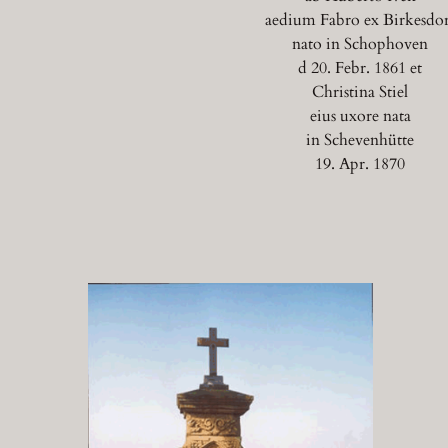
aedium Fabro ex Birkesdor
nato in Schophoven
d 20. Febr. 1861 et
Christina Stiel
eius uxore nata
in Schevenhütte
19. Apr. 1870