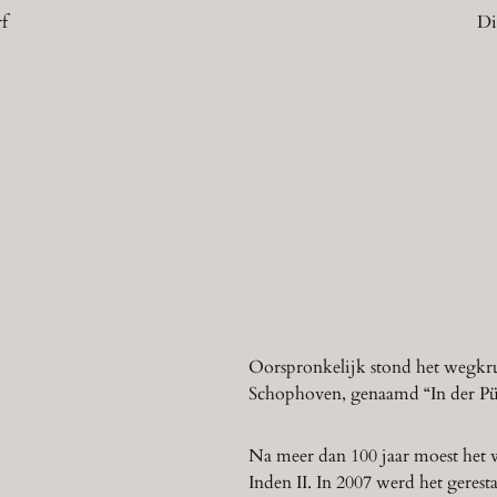
f
Di
Oorspronkelijk stond het wegkru
Schophoven, genaamd “In der Pü
Na meer dan 100 jaar moest het 
Inden II. In 2007 werd het gerest