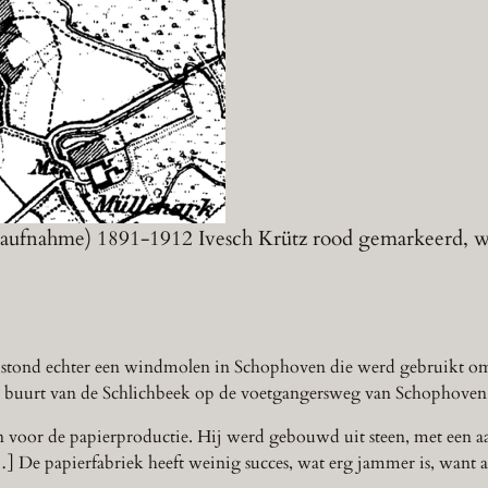
euaufnahme) 1891-1912 Ivesch Krütz rood gemarkeerd,
r stond echter een windmolen in Schophoven die werd gebruikt om
 de buurt van de Schlichbeek op de voetgangersweg van Schophoven
oor de papierproductie. Hij werd gebouwd uit steen, met een aang
[…] De papierfabriek heeft weinig succes, wat erg jammer is, want