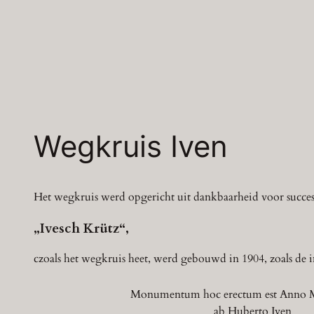
Zum
Inhalt
springen
Wegkruis Iven
Het wegkruis werd opgericht uit dankbaarheid voor succes
„Ivesch Krütz“,
czoals het wegkruis heet, werd gebouwd in 1904, zoals de in
Monumentum hoc erectum est Ann
ab Huberto Iven