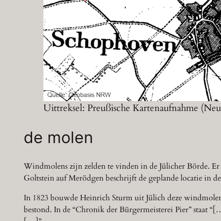
Uittreksel: Preußische Kartenaufnahme (N
de molen
Windmolens zijn zelden te vinden in de Jülicher Börde. E
Goltstein auf Merödgen beschrijft de geplande locatie in
In 1823 bouwde Heinrich Sturm uit Jülich deze windmolen v
bestond. In de “Chronik der Bürgermeisterei Pier” staat “