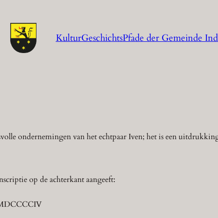
KulturGeschichtsPfade der Gemeinde In
volle ondernemingen van het echtpaar Iven; het is een uitdrukki
scriptie op de achterkant aangeeft:
o MDCCCCIV